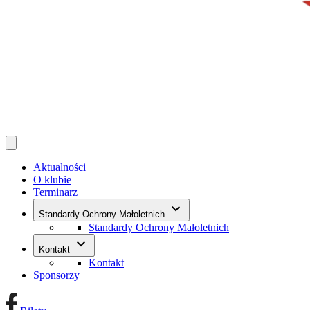
Aktualności
O klubie
Terminarz
keyboard_arrow_down
Standardy Ochrony Małoletnich
Standardy Ochrony Małoletnich
keyboard_arrow_down
Kontakt
Kontakt
Sponsorzy