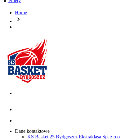
Bilety
Home
chevron_right
Dane kontaktowe
KS Basket 25 Bydgoszcz Ekstraklasa Sp. z o.o