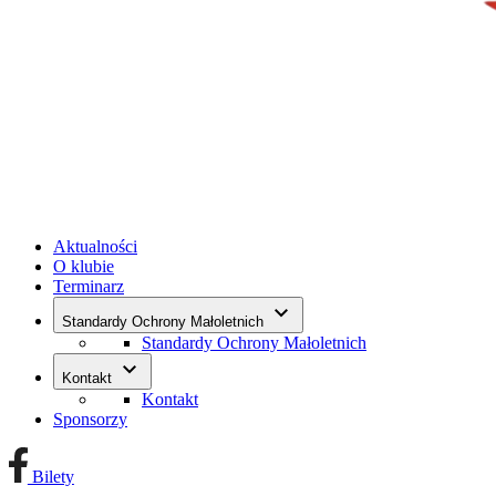
Aktualności
O klubie
Terminarz
keyboard_arrow_down
Standardy Ochrony Małoletnich
Standardy Ochrony Małoletnich
keyboard_arrow_down
Kontakt
Kontakt
Sponsorzy
Bilety