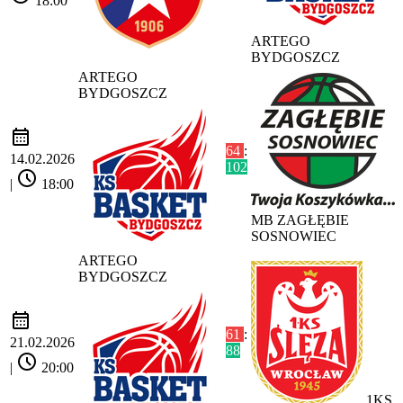
18:00
ARTEGO
BYDGOSZCZ
ARTEGO
BYDGOSZCZ
calendar_month
64
:
14.02.2026
102
schedule
|
18:00
MB ZAGŁĘBIE
SOSNOWIEC
ARTEGO
BYDGOSZCZ
calendar_month
61
:
21.02.2026
88
schedule
|
20:00
1KS