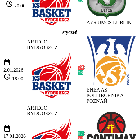
schedule
|
20:00
AZS UMCS LUBLIN
styczeń
ARTEGO
BYDGOSZCZ
calendar_month
59
:
2.01.2026 |
96
schedule
18:00
ENEA AS
POLITECHNIKA
POZNAŃ
ARTEGO
BYDGOSZCZ
calendar_month
87
:
17.01.2026
73