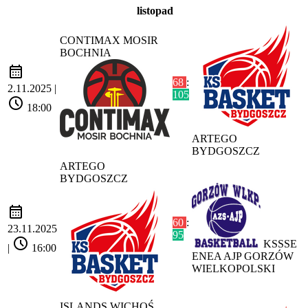
listopad
CONTIMAX MOSIR
BOCHNIA
calendar_month
68
:
2.11.2025 |
105
schedule
18:00
ARTEGO
BYDGOSZCZ
ARTEGO
BYDGOSZCZ
calendar_month
60
:
23.11.2025
95
schedule
KSSSE
|
16:00
ENEA AJP GORZÓW
WIELKOPOLSKI
ISLANDS WICHOŚ