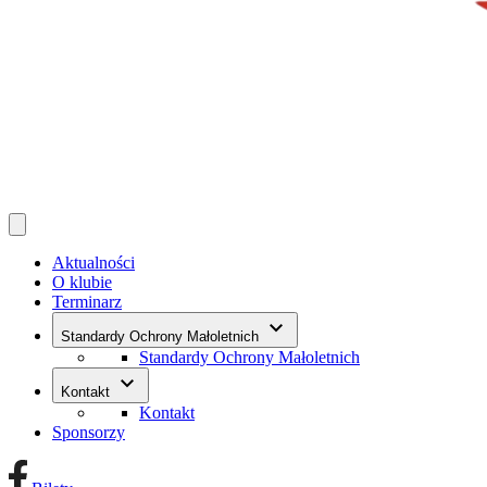
Aktualności
O klubie
Terminarz
keyboard_arrow_down
Standardy Ochrony Małoletnich
Standardy Ochrony Małoletnich
keyboard_arrow_down
Kontakt
Kontakt
Sponsorzy