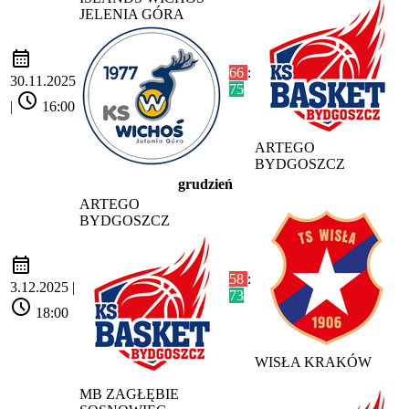
JELENIA GÓRA
calendar_month
66
:
30.11.2025
75
schedule
|
16:00
ARTEGO
BYDGOSZCZ
grudzień
ARTEGO
BYDGOSZCZ
calendar_month
58
:
3.12.2025 |
73
schedule
18:00
WISŁA KRAKÓW
MB ZAGŁĘBIE