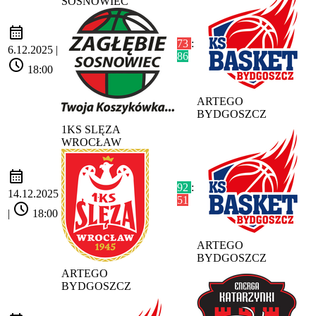
SOSNOWIEC
calendar_month
73
:
6.12.2025 |
86
schedule
18:00
ARTEGO
BYDGOSZCZ
1KS SLĘZA
WROCŁAW
calendar_month
92
:
14.12.2025
51
schedule
|
18:00
ARTEGO
BYDGOSZCZ
ARTEGO
BYDGOSZCZ