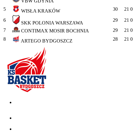
VBW GDYNIA
5
30
21
0
WISŁA KRAKÓW
6
29
21
0
SKK POLONIA WARSZAWA
7
29
21
0
CONTIMAX MOSIR BOCHNIA
8
28
21
0
ARTEGO BYDGOSZCZ