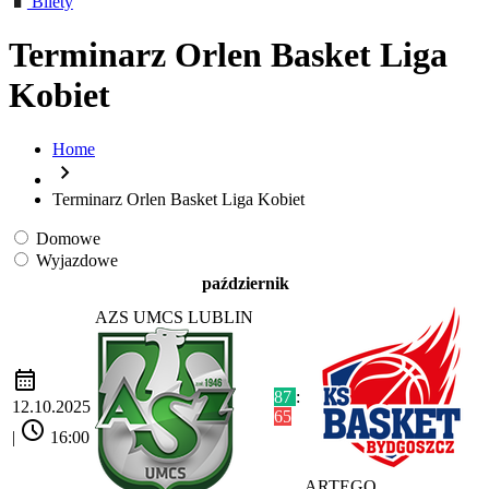
Bilety
Terminarz Orlen Basket Liga
Kobiet
Home
chevron_right
Terminarz Orlen Basket Liga Kobiet
Domowe
Wyjazdowe
październik
AZS UMCS LUBLIN
calendar_month
87
:
12.10.2025
65
schedule
|
16:00
ARTEGO