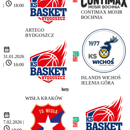
schedule
|
18:00
CONTIMAX MOSIR
BOCHNIA
ARTEGO
BYDGOSZCZ
calendar_month
92
:
31.01.2026
72
schedule
|
16:00
ISLANDS WICHOŚ
JELENIA GÓRA
luty
WISŁA KRAKÓW
calendar_month
69
:
7.02.2026 |
62
schedule