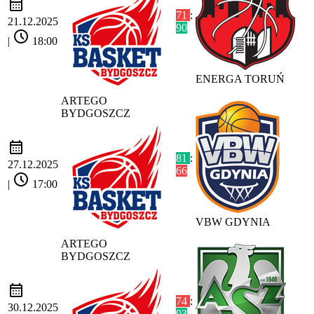
calendar_month
71
:
21.12.2025
90
schedule
|
18:00
ENERGA TORUŃ
ARTEGO
BYDGOSZCZ
calendar_month
81
:
27.12.2025
66
schedule
|
17:00
VBW GDYNIA
ARTEGO
BYDGOSZCZ
calendar_month
74
:
30.12.2025
93