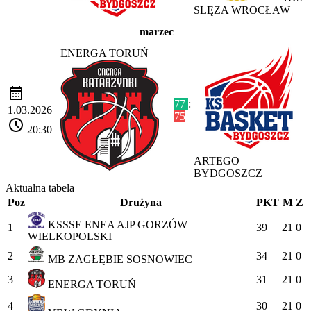
SLĘZA WROCŁAW
marzec
ENERGA TORUŃ
calendar_month
77
:
1.03.2026 |
75
schedule
20:30
ARTEGO
BYDGOSZCZ
Aktualna tabela
Poz
Drużyna
PKT
M
Z
KSSSE ENEA AJP GORZÓW
1
39
21
0
WIELKOPOLSKI
2
34
21
0
MB ZAGŁĘBIE SOSNOWIEC
3
31
21
0
ENERGA TORUŃ
4
30
21
0