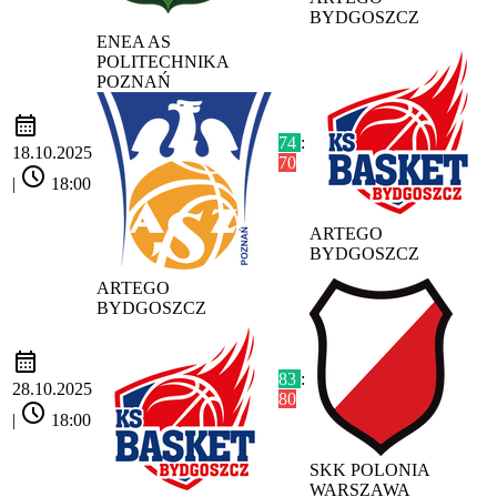
BYDGOSZCZ
ENEA AS
POLITECHNIKA
POZNAŃ
calendar_month
74
:
18.10.2025
70
schedule
|
18:00
ARTEGO
BYDGOSZCZ
ARTEGO
BYDGOSZCZ
calendar_month
83
:
28.10.2025
80
schedule
|
18:00
SKK POLONIA
WARSZAWA