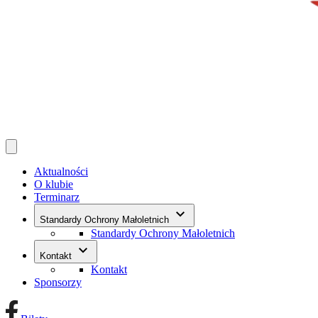
Aktualności
O klubie
Terminarz
keyboard_arrow_down
Standardy Ochrony Małoletnich
Standardy Ochrony Małoletnich
keyboard_arrow_down
Kontakt
Kontakt
Sponsorzy