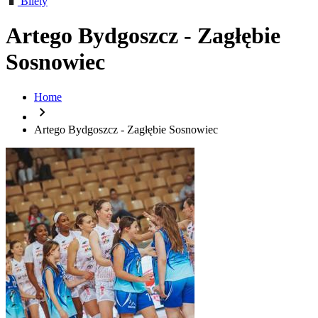
Bilety
Artego Bydgoszcz - Zagłębie
Sosnowiec
Home
chevron_right
Artego Bydgoszcz - Zagłębie Sosnowiec