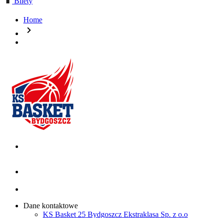
Bilety
Home
chevron_right
Dane kontaktowe
KS Basket 25 Bydgoszcz Ekstraklasa Sp. z o.o