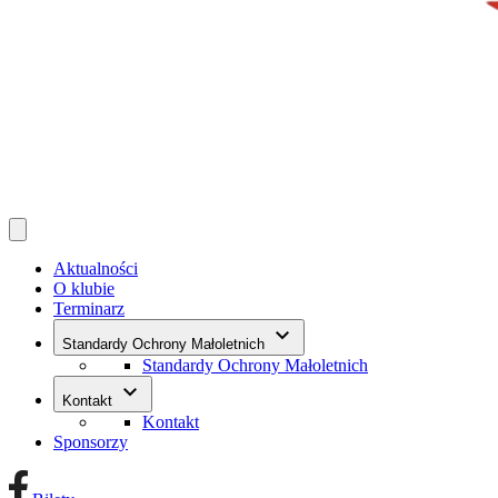
Aktualności
O klubie
Terminarz
keyboard_arrow_down
Standardy Ochrony Małoletnich
Standardy Ochrony Małoletnich
keyboard_arrow_down
Kontakt
Kontakt
Sponsorzy